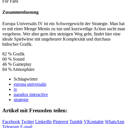
Für Fans
Zusammenfassung
Europa Universalis IV ist ein Schwergewicht der Strategie. Man hat
es mit einer Menge Menüs zu tun und kurzweilige Action sucht man
vergebens. Wer aber gern den steinigen Weg geht, findet hier eine
ideale Spielwiese mit ungeheurer Komplexität und durchaus
hübscher Grafik.
82 %
Grafik
60 %
Sound
46 %
Gameplay
84 %
Atmosphäre
Schlagwörter
europa universalis
iv
paradox interactive
strategie
Artikel mit Freunden teilen:
Facebook
Twitter
LinkedIn
Pinterest
Tumblr
VKontakte
WhatsApp
Telegram
E-mail