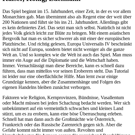
Das Spiel beginnt im 15. Jahrhundert, einer Zeit, in der es vor allem
Monarchien gab. Man übernimmt also als Regent eine der weit über
200 Nationen und führt sie bis ins 21. Jahrhundert. Allerdings gibt
es kein definiertes Ziel. Das setzt man sich selbst. Natürlich ist nicht
jedes Volk gleich leicht zur Blüte zu bringen. Mit einem asiatischen
Bergvolk hat man es sicher schwerer als mit einer der europäischen
Platzhirsche. Und richtig gelesen, Europa Universalis IV beschränkt
sich nicht auf Europa, sondern bietet nicht weniger als die ganze
Welt an. Und so komplex wie die Welt ist auch das Spiel. Man muss
immer ein Auge auf die Diplomatie und die Wirtschaft haben.
Immer. Vernachlässigt man diese Bereiche, kann es schnell dazu
führen, dass man mittellos vor seinen Eroberern steht. Das Tutorial
ist leider nur eine oberflächliche Hilfe. Man lernt zwar einige
Grundzüge kennen, aber die Zusammenhänge und Folgen des
eigenen Handelns bleiben zunächst verborgen.
Faktoren wie Religion, Kernprovinzen, Bündnisse, Vasallentum
oder Macht müssen bei jeden Schachzug bedacht werden. Wer sich
unbekümmert auf ein vermeintlich schwaches und kleines Land
stürzt, um es zu erobern, kann eine böse Überraschung erleben.
Schnell hat man dann auch die Großmächte wie Österreich,
Frankreich oder das Russische Zarenreich gegen sich. Aber die
Gefahr kommt nicht immer von außen. Revolten und