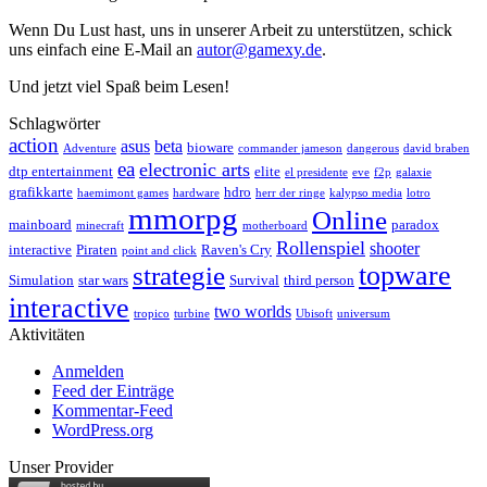
Wenn Du Lust hast, uns in unserer Arbeit zu unterstützen, schick
uns einfach eine E-Mail an
autor@gamexy.de
.
Und jetzt viel Spaß beim Lesen!
Schlagwörter
action
asus
beta
bioware
Adventure
commander jameson
dangerous
david braben
ea
electronic arts
dtp entertainment
elite
el presidente
eve
f2p
galaxie
grafikkarte
hdro
haemimont games
hardware
herr der ringe
kalypso media
lotro
mmorpg
Online
mainboard
paradox
minecraft
motherboard
Rollenspiel
shooter
interactive
Piraten
Raven's Cry
point and click
topware
strategie
Simulation
star wars
Survival
third person
interactive
two worlds
tropico
turbine
Ubisoft
universum
Aktivitäten
Anmelden
Feed der Einträge
Kommentar-Feed
WordPress.org
Unser Provider