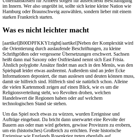
Unterhaltskosten für Armeen sorgen für ausreichend Beschäftigung
im Innern. Wer also ungeübt ist, sollte sich keine kleine Nation wie
Hamburg oder Braunschweig auswählen, sondern lieber mit einem
starken Frankreich starten.
Was es nicht leichter macht
[aartikel]B00DPFKKYI:right[/aartikel]Neben der Komplexität wird
die Orientierung durch auslaufende Beschriftungen, zu kleine
Schriftgrößen oder vergessene Übersetzungen erschwert. Sachsen
heißt dann mal Saxony oder Ostfriesland nennt sich East Frisia.
Ähnlich polyglotte Ansätze findet man auch in den Menüs, was den
Spielspaß leider etwas ausbremst. Außerdem sind an jeder Ecke
Informationen deponiert, die man auslesen und deuten können muss,
damit sie hilfreich sind. Hilfreich sind sie natürlich schon. Alleine
die vielen Kartenmodi zeigen auf einen Blick, wie es um die
Religionsverteilung steht, wo Revolten drohen, welchen
Handelswert die Regionen haben oder auf welchem
technologischen Stand sie stehen.
Um das Spiel noch etwas zu würzen, wurden Ereignisse und
Aufträge eingebaut. Da bricht dann unerwartet eine Revolte der
Bauern aus oder man wird gebeten, gewisse Provinzen zu erobern,
um ein (historisches) Großreich zu errichten. Feste historische
Ereignisse wie Englands Rosenkrieg treten ebenfalls auf.