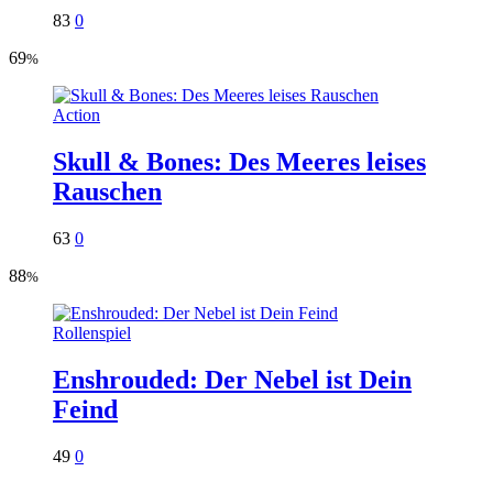
83
0
69
%
Action
Skull & Bones: Des Meeres leises
Rauschen
63
0
88
%
Rollenspiel
Enshrouded: Der Nebel ist Dein
Feind
49
0