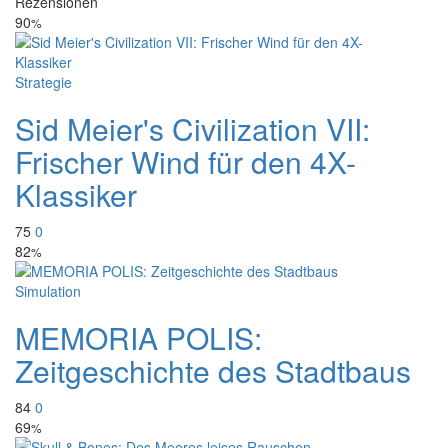
Rezensionen
90
%
Strategie
Sid Meier's Civilization VII:
Frischer Wind für den 4X-
Klassiker
75
0
82
%
Simulation
MEMORIA POLIS:
Zeitgeschichte des Stadtbaus
84
0
69
%