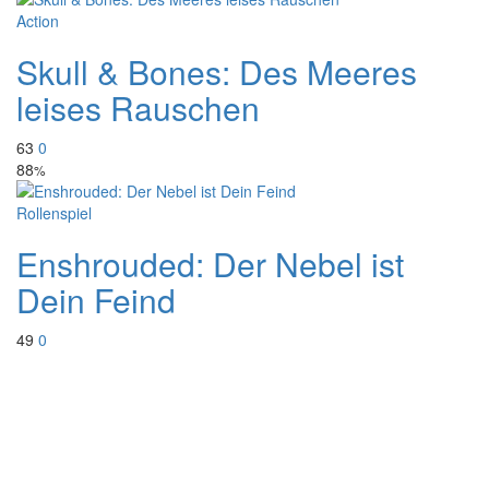
Action
Skull & Bones: Des Meeres
leises Rauschen
63
0
88
%
Rollenspiel
Enshrouded: Der Nebel ist
Dein Feind
49
0