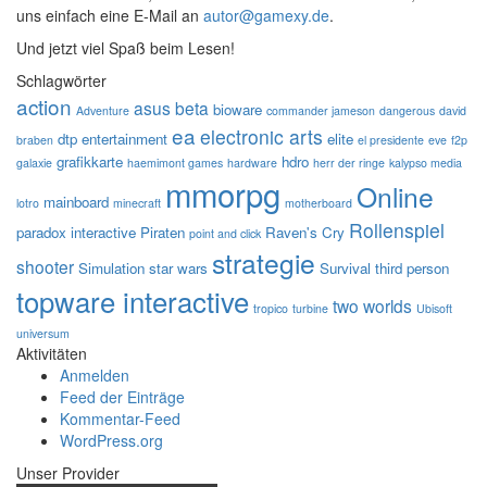
uns einfach eine E-Mail an
autor@gamexy.de
.
Und jetzt viel Spaß beim Lesen!
Schlagwörter
action
asus
beta
bioware
Adventure
commander jameson
dangerous
david
ea
electronic arts
dtp entertainment
elite
braben
el presidente
eve
f2p
grafikkarte
hdro
galaxie
haemimont games
hardware
herr der ringe
kalypso media
mmorpg
Online
mainboard
lotro
minecraft
motherboard
Rollenspiel
paradox interactive
Piraten
Raven's Cry
point and click
strategie
shooter
Simulation
star wars
Survival
third person
topware interactive
two worlds
tropico
turbine
Ubisoft
universum
Aktivitäten
Anmelden
Feed der Einträge
Kommentar-Feed
WordPress.org
Unser Provider