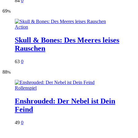
84
0
69
%
Action
Skull & Bones: Des Meeres leises
Rauschen
63
0
88
%
Rollenspiel
Enshrouded: Der Nebel ist Dein
Feind
49
0