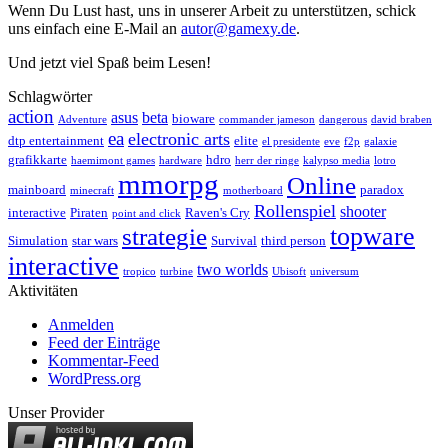
Wenn Du Lust hast, uns in unserer Arbeit zu unterstützen, schick
uns einfach eine E-Mail an
autor@gamexy.de
.
Und jetzt viel Spaß beim Lesen!
Schlagwörter
action
asus
beta
bioware
Adventure
commander jameson
dangerous
david braben
ea
electronic arts
dtp entertainment
elite
el presidente
eve
f2p
galaxie
grafikkarte
hdro
haemimont games
hardware
herr der ringe
kalypso media
lotro
mmorpg
Online
mainboard
paradox
minecraft
motherboard
Rollenspiel
shooter
interactive
Piraten
Raven's Cry
point and click
topware
strategie
Simulation
star wars
Survival
third person
interactive
two worlds
tropico
turbine
Ubisoft
universum
Aktivitäten
Anmelden
Feed der Einträge
Kommentar-Feed
WordPress.org
Unser Provider