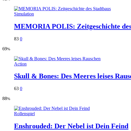
Simulation
MEMORIA POLIS: Zeitgeschichte des
83
0
69
%
Action
Skull & Bones: Des Meeres leises Rau
63
0
88
%
Rollenspiel
Enshrouded: Der Nebel ist Dein Feind