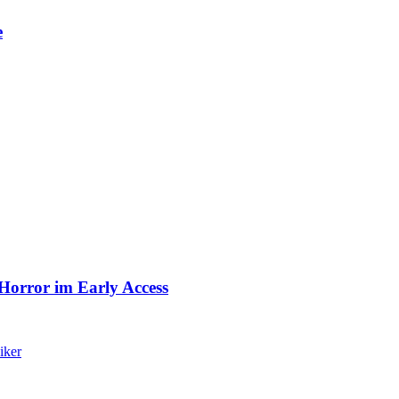
e
orror im Early Access