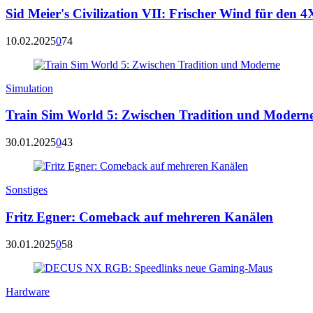
Sid Meier's Civilization VII: Frischer Wind für den 4
10.02.2025
0
74
Simulation
Train Sim World 5: Zwischen Tradition und Modern
30.01.2025
0
43
Sonstiges
Fritz Egner: Comeback auf mehreren Kanälen
30.01.2025
0
58
Hardware