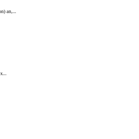
n) an,...
x...