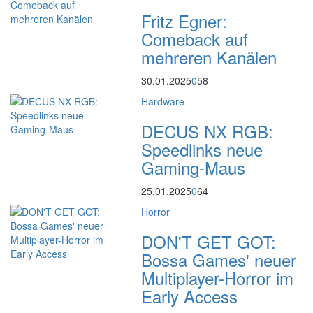
Fritz Egner:
Comeback auf
mehreren Kanälen
30.01.2025
0
58
Hardware
DECUS NX RGB:
Speedlinks neue
Gaming-Maus
25.01.2025
0
64
Horror
DON'T GET GOT:
Bossa Games' neuer
Multiplayer-Horror im
Early Access