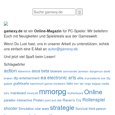
gamexy.de
ist ein
Online-Magazin
für PC-Spieler. Wir beliefern
Euch mit Neuigkeiten und Spieletests aus der Gameswelt.
Wenn Du Lust hast, uns in unserer Arbeit zu unterstützen, schick
uns einfach eine E-Mail an
autor@gamexy.de
.
Und jetzt viel Spaß beim Lesen!
Schlagwörter
action
asus
beta
bioware
Adventure
commander jameson
dangerous
david
ea
electronic arts
dtp entertainment
elite
braben
el presidente
eve
f2p
grafikkarte
hdro
galaxie
haemimont games
hardware
herr der ringe
kalypso media
mmorpg
Online
mainboard
lotro
minecraft
motherboard
Rollenspiel
paradox interactive
Piraten
Raven's Cry
point and click
strategie
shooter
Simulation
star wars
Survival
third person