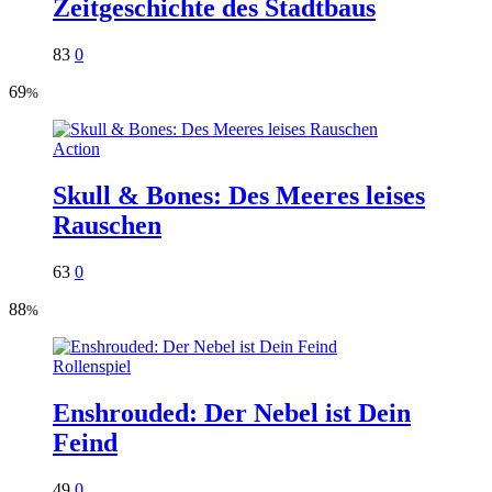
Zeitgeschichte des Stadtbaus
83
0
69
%
Action
Skull & Bones: Des Meeres leises
Rauschen
63
0
88
%
Rollenspiel
Enshrouded: Der Nebel ist Dein
Feind
49
0