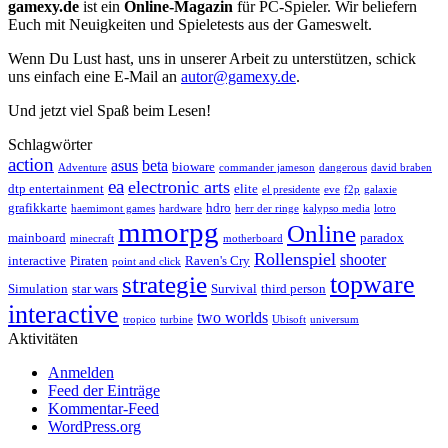
gamexy.de
ist ein
Online-Magazin
für PC-Spieler. Wir beliefern
Euch mit Neuigkeiten und Spieletests aus der Gameswelt.
Wenn Du Lust hast, uns in unserer Arbeit zu unterstützen, schick
uns einfach eine E-Mail an
autor@gamexy.de
.
Und jetzt viel Spaß beim Lesen!
Schlagwörter
action
asus
beta
bioware
Adventure
commander jameson
dangerous
david braben
ea
electronic arts
dtp entertainment
elite
el presidente
eve
f2p
galaxie
grafikkarte
hdro
haemimont games
hardware
herr der ringe
kalypso media
lotro
mmorpg
Online
mainboard
paradox
minecraft
motherboard
Rollenspiel
shooter
interactive
Piraten
Raven's Cry
point and click
topware
strategie
Simulation
star wars
Survival
third person
interactive
two worlds
tropico
turbine
Ubisoft
universum
Aktivitäten
Anmelden
Feed der Einträge
Kommentar-Feed
WordPress.org