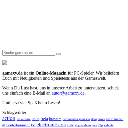
gamexy.de
ist ein
Online-Magazin
für PC-Spieler. Wir beliefern
Euch mit Neuigkeiten und Spieletests aus der Gameswelt.
Wenn Du Lust hast, uns in unserer Arbeit zu unterstützen, schick
uns einfach eine E-Mail an
autor@gamexy.de
.
Und jetzt viel Spaß beim Lesen!
Schlagwörter
action
asus
beta
bioware
Adventure
commander jameson
dangerous
david braben
ea
electronic arts
dtp entertainment
elite
el presidente
eve
f2p
galaxie