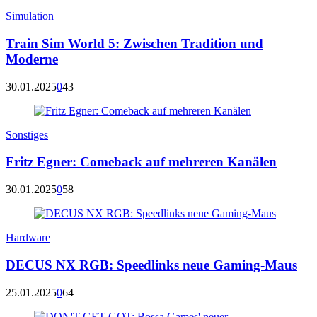
Simulation
Train Sim World 5: Zwischen Tradition und
Moderne
30.01.2025
0
43
Sonstiges
Fritz Egner: Comeback auf mehreren Kanälen
30.01.2025
0
58
Hardware
DECUS NX RGB: Speedlinks neue Gaming-Maus
25.01.2025
0
64