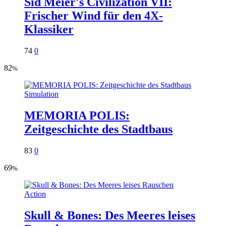
Sid Meier's Civilization VII:
Frischer Wind für den 4X-
Klassiker
74
0
82
%
Simulation
MEMORIA POLIS:
Zeitgeschichte des Stadtbaus
83
0
69
%
Action
Skull & Bones: Des Meeres leises