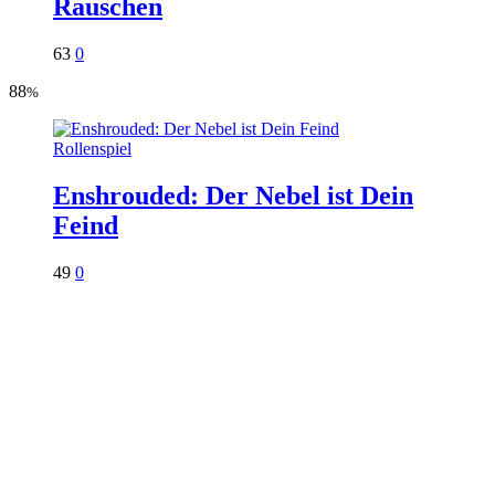
Rauschen
63
0
88
%
Rollenspiel
Enshrouded: Der Nebel ist Dein
Feind
49
0