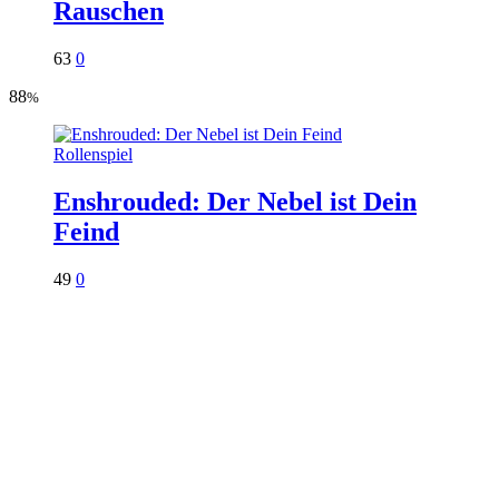
Rauschen
63
0
88
%
Rollenspiel
Enshrouded: Der Nebel ist Dein
Feind
49
0