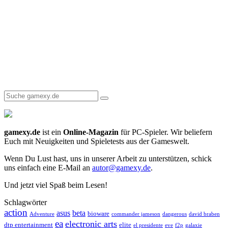
gamexy.de
ist ein
Online-Magazin
für PC-Spieler. Wir beliefern
Euch mit Neuigkeiten und Spieletests aus der Gameswelt.
Wenn Du Lust hast, uns in unserer Arbeit zu unterstützen, schick
uns einfach eine E-Mail an
autor@gamexy.de
.
Und jetzt viel Spaß beim Lesen!
Schlagwörter
action
asus
beta
bioware
Adventure
commander jameson
dangerous
david braben
ea
electronic arts
dtp entertainment
elite
el presidente
eve
f2p
galaxie