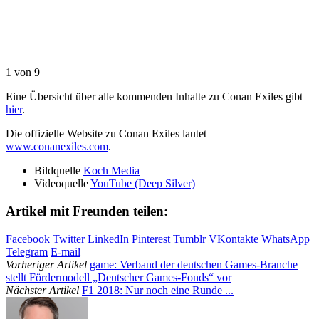
1
von 9
Eine Übersicht über alle kommenden Inhalte zu Conan Exiles gibt
hier
.
Die offizielle Website zu Conan Exiles lautet
www.conanexiles.com
.
Bildquelle
Koch Media
Videoquelle
YouTube (Deep Silver)
Artikel mit Freunden teilen:
Facebook
Twitter
LinkedIn
Pinterest
Tumblr
VKontakte
WhatsApp
Telegram
E-mail
Vorheriger Artikel
game: Verband der deutschen Games-Branche
stellt Fördermodell „Deutscher Games-Fonds“ vor
Nächster Artikel
F1 2018: Nur noch eine Runde ...