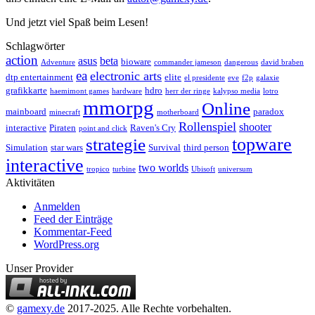
Und jetzt viel Spaß beim Lesen!
Schlagwörter
action
asus
beta
bioware
Adventure
commander jameson
dangerous
david braben
ea
electronic arts
dtp entertainment
elite
el presidente
eve
f2p
galaxie
grafikkarte
hdro
haemimont games
hardware
herr der ringe
kalypso media
lotro
mmorpg
Online
mainboard
paradox
minecraft
motherboard
Rollenspiel
shooter
interactive
Piraten
Raven's Cry
point and click
topware
strategie
Simulation
star wars
Survival
third person
interactive
two worlds
tropico
turbine
Ubisoft
universum
Aktivitäten
Anmelden
Feed der Einträge
Kommentar-Feed
WordPress.org
Unser Provider
©
gamexy.de
2017-2025. Alle Rechte vorbehalten.