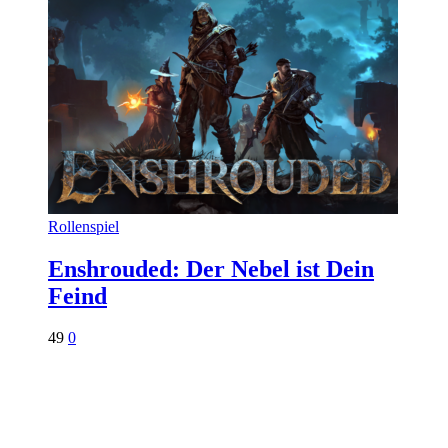
Rollenspiel
Enshrouded: Der Nebel ist Dein
Feind
49
0