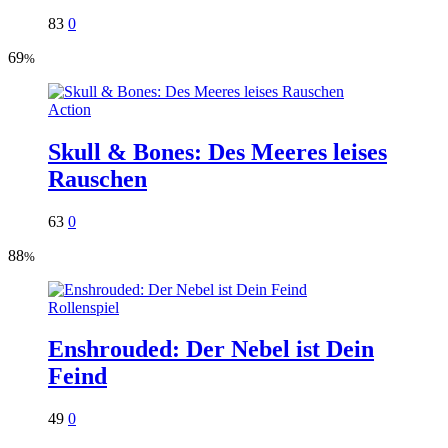
83
0
69
%
Action
Skull & Bones: Des Meeres leises
Rauschen
63
0
88
%
Rollenspiel
Enshrouded: Der Nebel ist Dein
Feind
49
0