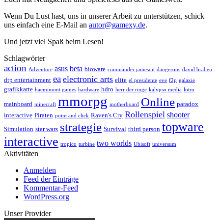
Wenn Du Lust hast, uns in unserer Arbeit zu unterstützen, schick
uns einfach eine E-Mail an
autor@gamexy.de
.
Und jetzt viel Spaß beim Lesen!
Schlagwörter
action
asus
beta
bioware
Adventure
commander jameson
dangerous
david braben
ea
electronic arts
dtp entertainment
elite
el presidente
eve
f2p
galaxie
grafikkarte
hdro
haemimont games
hardware
herr der ringe
kalypso media
lotro
mmorpg
Online
mainboard
paradox
minecraft
motherboard
Rollenspiel
shooter
interactive
Piraten
Raven's Cry
point and click
topware
strategie
Simulation
star wars
Survival
third person
interactive
two worlds
tropico
turbine
Ubisoft
universum
Aktivitäten
Anmelden
Feed der Einträge
Kommentar-Feed
WordPress.org
Unser Provider