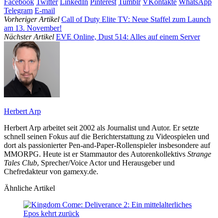
Facebook
Twitter
LinkedIn
Pinterest
Tumblr
VKontakte
WhatsApp
Telegram
E-mail
Vorheriger Artikel
Call of Duty Elite TV: Neue Staffel zum Launch
am 13. November!
Nächster Artikel
EVE Online, Dust 514: Alles auf einem Server
Herbert Arp
Herbert Arp arbeitet seit 2002 als Journalist und Autor. Er setzte
schnell seinen Fokus auf die Berichterstattung zu Videospielen und
dort als passionierter Pen-and-Paper-Rollenspieler insbesondere auf
MMORPG. Heute ist er Stammautor des Autorenkollektivs
Strange
Tales Club
, Sprecher/Voice Actor und Herausgeber und
Chefredakteur von gamexy.de.
Ähnliche Artikel