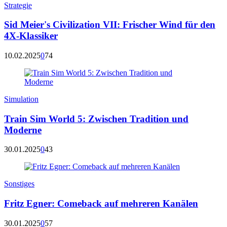
Strategie
Sid Meier's Civilization VII: Frischer Wind für den
4X-Klassiker
10.02.2025
0
74
Simulation
Train Sim World 5: Zwischen Tradition und
Moderne
30.01.2025
0
43
Sonstiges
Fritz Egner: Comeback auf mehreren Kanälen
30.01.2025
0
57