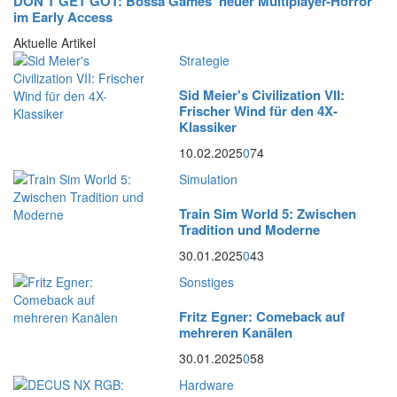
DON’T GET GOT: Bossa Games’ neuer Multiplayer-Horror
im Early Access
Aktuelle Artikel
Strategie
Sid Meier's Civilization VII:
Frischer Wind für den 4X-
Klassiker
10.02.2025
0
74
Simulation
Train Sim World 5: Zwischen
Tradition und Moderne
30.01.2025
0
43
Sonstiges
Fritz Egner: Comeback auf
mehreren Kanälen
30.01.2025
0
58
Hardware