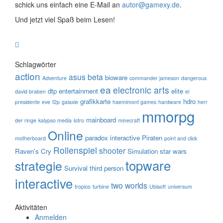
schick uns einfach eine E-Mail an
autor@gamexy.de
.
Und jetzt viel Spaß beim Lesen!
Schlagwörter
action
asus
beta
bioware
Adventure
commander jameson
dangerous
ea
electronic arts
dtp entertainment
elite
david braben
el
grafikkarte
hdro
presidente
eve
f2p
galaxie
haemimont games
hardware
herr
mmorpg
mainboard
der ringe
kalypso media
lotro
minecraft
Online
paradox interactive
Piraten
motherboard
point and click
Rollenspiel
shooter
Raven's Cry
Simulation
star wars
topware
strategie
Survival
third person
interactive
two worlds
tropico
turbine
Ubisoft
universum
Aktivitäten
Anmelden