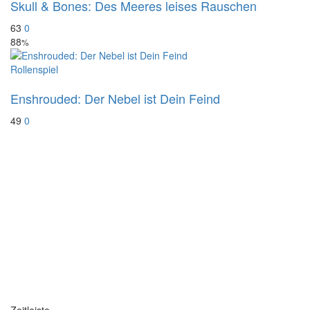
Skull & Bones: Des Meeres leises Rauschen
63
0
88
%
Rollenspiel
Enshrouded: Der Nebel ist Dein Feind
49
0