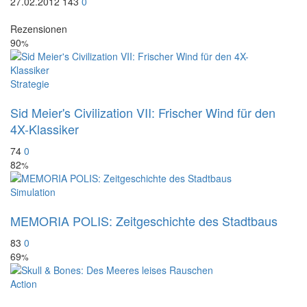
27.02.2012
143
0
Rezensionen
90
%
Strategie
Sid Meier's Civilization VII: Frischer Wind für den
4X-Klassiker
74
0
82
%
Simulation
MEMORIA POLIS: Zeitgeschichte des Stadtbaus
83
0
69
%
Action