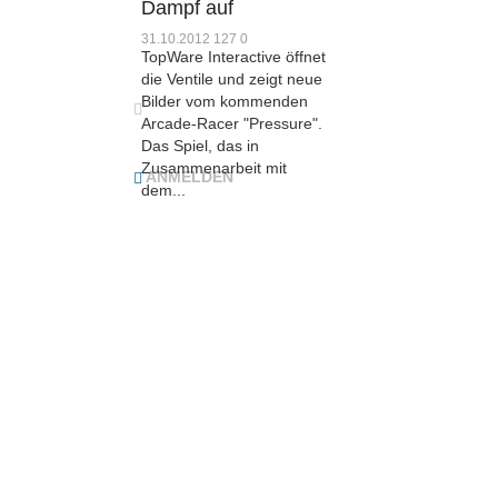
Dampf auf
31.10.2012
127
0
SONSTIGES
TopWare Interactive öffnet
die Ventile und zeigt neue
Bilder vom kommenden
Arcade-Racer "Pressure".
Das Spiel, das in
Zusammenarbeit mit
ANMELDEN
dem...