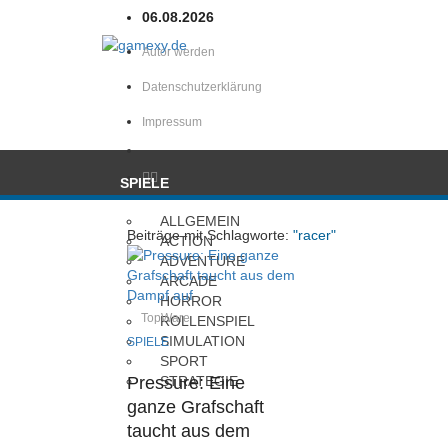
06.08.2026
Autor werden
Datenschutzerklärung
Impressum
SPIELE
ALLGEMEIN
Beiträge mit Schlagworte:
"racer"
ACTION
ADVENTURE
ARCADE
HORROR
TopWare
ROLLENSPIEL
SIMULATION
SPIELE
SPORT
Pressure: Eine
STRATEGIE
ganze Grafschaft
HARDWARE
taucht aus dem