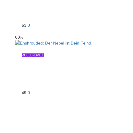
Skull & Bones: Des Meeres
leises Rauschen
63
0
88
%
ROLLENSPIEL
Enshrouded: Der Nebel ist Dein
Feind
49
0