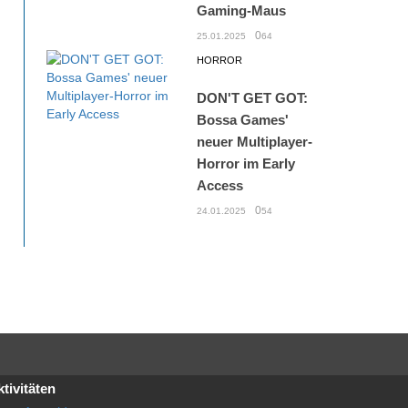
Gaming-Maus
0
25.01.2025
64
HORROR
DON'T GET GOT:
Bossa Games'
neuer Multiplayer-
Horror im Early
Access
0
24.01.2025
54
tivitäten