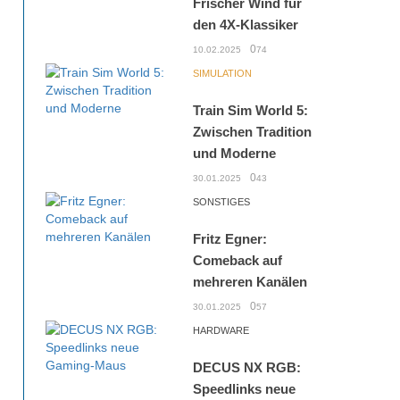
Frischer Wind für
den 4X-Klassiker
0
10.02.2025
74
SIMULATION
Train Sim World 5:
Zwischen Tradition
und Moderne
0
30.01.2025
43
SONSTIGES
Fritz Egner:
Comeback auf
mehreren Kanälen
0
30.01.2025
57
HARDWARE
DECUS NX RGB:
Speedlinks neue