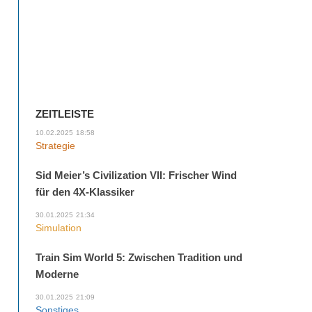
ZEITLEISTE
10.02.2025
18:58
Strategie
Sid Meier’s Civilization VII: Frischer Wind
für den 4X-Klassiker
30.01.2025
21:34
Simulation
Train Sim World 5: Zwischen Tradition und
Moderne
30.01.2025
21:09
Sonstiges