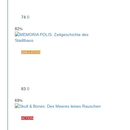
Klassiker
74
0
82
%
SIMULATION
MEMORIA POLIS:
Zeitgeschichte des Stadtbaus
83
0
69
%
ACTION