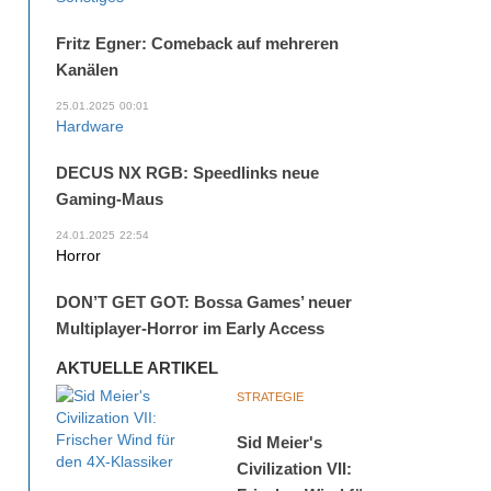
Fritz Egner: Comeback auf mehreren
Kanälen
25.01.2025
00:01
Hardware
DECUS NX RGB: Speedlinks neue
Gaming-Maus
24.01.2025
22:54
Horror
DON’T GET GOT: Bossa Games’ neuer
Multiplayer-Horror im Early Access
AKTUELLE ARTIKEL
STRATEGIE
Sid Meier's
Civilization VII: