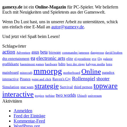
gamexy.de
ist ein
Online-Magazin
für PC-Spieler. Wir beliefern
Euch mit Neuigkeiten und Spieletests aus der Gameswelt.
Wenn Du Lust hast, uns in unserer Arbeit zu unterstützen, schick
uns einfach eine E-Mail an
autor@gamexy.de
.
Und jetzt viel Spaß beim Lesen!
Schlagwörter
action
asus
beta
bioware
Adventure
commander jameson
dangerous
david braben
ea
electronic arts
dtp entertainment
elite
el presidente
eve
f2p
galaxie
grafikkarte
hdro
haemimont games
hardware
herr der ringe
kalypso media
lotro
mmorpg
Online
mainboard
paradox
minecraft
motherboard
Rollenspiel
shooter
interactive
Piraten
Raven's Cry
point and click
topware
strategie
Simulation
star wars
Survival
third person
interactive
two worlds
tropico
turbine
Ubisoft
universum
Aktivitäten
Anmelden
Feed der Einträge
Kommentar-Feed
WordPress.org