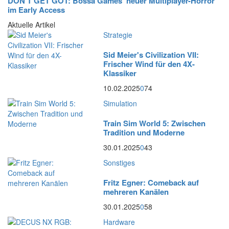
DON’T GET GOT: Bossa Games’ neuer Multiplayer-Horror
im Early Access
Aktuelle Artikel
Strategie
Sid Meier's Civilization VII:
Frischer Wind für den 4X-
Klassiker
10.02.2025
0
74
Simulation
Train Sim World 5: Zwischen
Tradition und Moderne
30.01.2025
0
43
Sonstiges
Fritz Egner: Comeback auf
mehreren Kanälen
30.01.2025
0
58
Hardware