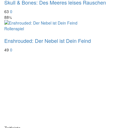
Skull & Bones: Des Meeres leises Rauschen
63
0
88
%
Rollenspiel
Enshrouded: Der Nebel ist Dein Feind
49
0