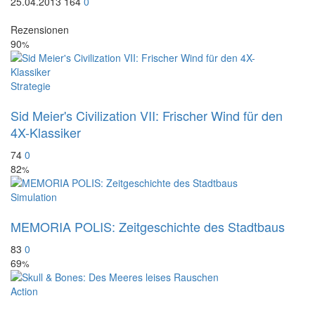
25.04.2013
164
0
Rezensionen
90
%
Strategie
Sid Meier's Civilization VII: Frischer Wind für den
4X-Klassiker
74
0
82
%
Simulation
MEMORIA POLIS: Zeitgeschichte des Stadtbaus
83
0
69
%
Action