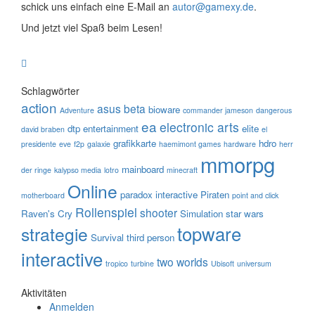
schick uns einfach eine E-Mail an
autor@gamexy.de
.
Und jetzt viel Spaß beim Lesen!
Schlagwörter
action
asus
beta
bioware
Adventure
commander jameson
dangerous
ea
electronic arts
dtp entertainment
elite
david braben
el
grafikkarte
hdro
presidente
eve
f2p
galaxie
haemimont games
hardware
herr
mmorpg
mainboard
der ringe
kalypso media
lotro
minecraft
Online
paradox interactive
Piraten
motherboard
point and click
Rollenspiel
shooter
Raven's Cry
Simulation
star wars
topware
strategie
Survival
third person
interactive
two worlds
tropico
turbine
Ubisoft
universum
Aktivitäten
Anmelden