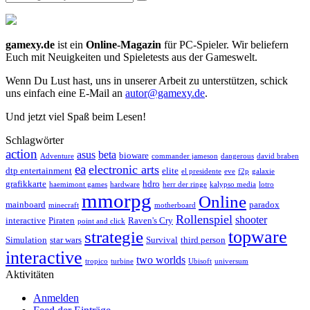
gamexy.de
ist ein
Online-Magazin
für PC-Spieler. Wir beliefern
Euch mit Neuigkeiten und Spieletests aus der Gameswelt.
Wenn Du Lust hast, uns in unserer Arbeit zu unterstützen, schick
uns einfach eine E-Mail an
autor@gamexy.de
.
Und jetzt viel Spaß beim Lesen!
Schlagwörter
action
asus
beta
bioware
Adventure
commander jameson
dangerous
david braben
ea
electronic arts
dtp entertainment
elite
el presidente
eve
f2p
galaxie
grafikkarte
hdro
haemimont games
hardware
herr der ringe
kalypso media
lotro
mmorpg
Online
mainboard
paradox
minecraft
motherboard
Rollenspiel
shooter
interactive
Piraten
Raven's Cry
point and click
topware
strategie
Simulation
star wars
Survival
third person
interactive
two worlds
tropico
turbine
Ubisoft
universum
Aktivitäten
Anmelden