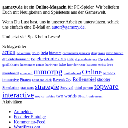
gamexy.de
ist ein
Online-Magazin
für PC-Spieler. Wir beliefern
Euch mit Neuigkeiten und Spieletests aus der Gameswelt.
Wenn Du Lust hast, uns in unserer Arbeit zu unterstützen, schick
uns einfach eine E-Mail an
autor@gamexy.de
.
Und jetzt viel Spaß beim Lesen!
Schlagwörter
action
asus
beta
bioware
Adventure
commander jameson
dangerous
david braben
ea
electronic arts
dtp entertainment
elite
el presidente
eve
f2p
galaxie
grafikkarte
hdro
haemimont games
hardware
herr der ringe
kalypso media
lotro
mmorpg
Online
mainboard
paradox
minecraft
motherboard
Rollenspiel
shooter
interactive
Piraten
Raven's Cry
point and click
topware
strategie
Simulation
star wars
Survival
third person
interactive
two worlds
tropico
turbine
Ubisoft
universum
Aktivitäten
Anmelden
Feed der Einträge
Kommentar-Feed
WordPress.org